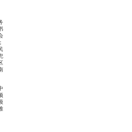
务
书
会
；
民
兜
区
南
中
项
级
难