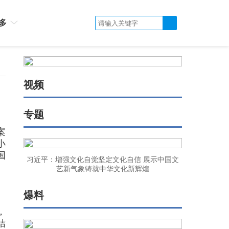
多
视频
专题
案
小
国
习近平：增强文化自觉坚定文化自信 展示中国文
艺新气象铸就中华文化新辉煌
爆料
，
桔