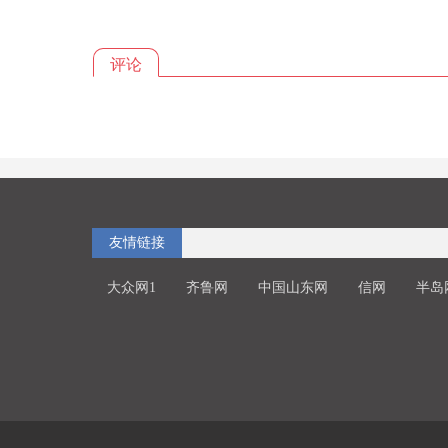
评论
友情链接
大众网1
齐鲁网
中国山东网
信网
半岛