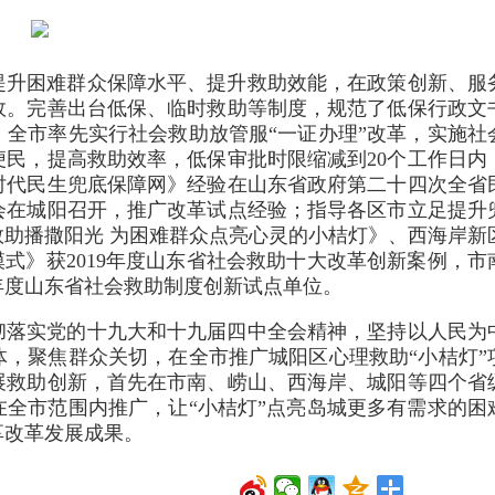
绕提升困难群众保障水平、提升救助效能，在政策创新、服
效。完善出台低保、临时救助等制度，规范了低保行政文
全市率先实行社会救助放管服“一证办理”改革，实施社
民，提高救助效率，低保审批时限缩减到20个工作日内
时代民生兜底保障网》经验在山东省政府第二十四次全省
会在城阳召开，推广改革试点经验；指导各区市立足提升
助播撒阳光 为困难群众点亮心灵的小桔灯》、西海岸新
模式》获2019年度山东省社会救助十大改革创新案例，市
0年度山东省社会救助制度创新试点单位。
贯彻落实党的十九大和十九届四中全会精神，坚持以人民为
，聚焦群众关切，在全市推广城阳区心理救助“小桔灯”
展救助创新，首先在市南、崂山、西海岸、城阳等四个省
全市范围内推广，让“小桔灯”点亮岛城更多有需求的困
享改革发展成果。