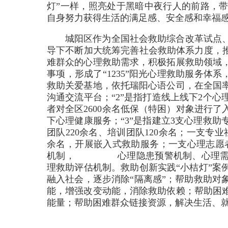
灯”一样，照亮处于黑暗中夜行人的前路，
自身努力获得生活的满足感、安全感和幸福
城阳区作为全国社会救助综合改革试点
导下不断加大统筹完善社会救助体系力度，推
难群众的心理救助需求，积极拓展救助领域
事项，形成了“1235”阳光心理救助服务体系
救助关爱基地，依托瑞阳心语公司，在全国
沟通交流平台；“2”是指打造线上线下2个
者对全区2600余名低保（特困）对象进行了
下心理健康服务；“3”是指建立3支心理救
团队220余名、培训团队120余名；一支专
余名，开展嵌入式救助服务；一支心理志愿者
机制， 心理隐患预警机制、心理需求
理救助评估机制。救助创新实践“小桔灯”案
融入社会，逐步消除“隔离感”；帮助救助对
能，增强改变动能，消除救助依赖；帮助困
能量；帮助困难群众链接资源，解决生活