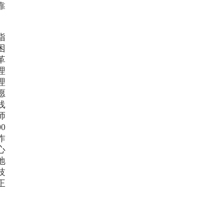
靠
指
困
革
理
理
愿
线
师
0
作
心
地
技
正