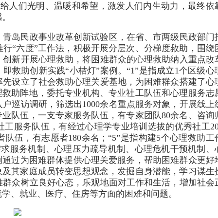
带给人们光明、温暖和希望，激发人们内生动力，最终依
感。
、青岛民政事业改革创新试验区，在省、市两级民政部门
行“六度”工作法，积极开展分层次、分梯度救助，围绕
，创新开展心理救助，将困难群众的心理救助纳入重点改
，即救助创新实践“小桔灯”案例。“1”是指成立1个区级心
率先设立了社会救助心理关爱基地，为困难群众搭建了心
心理救助阵地，委托专业机构、专业社工队伍和心理服务志
入户巡访调研，筛选出1000余名重点服务对象，开展线上
助专业队伍，一支专家服务队伍，有专家团队80余名、咨询
业社工服务队伍，有经过心理学专业培训选拔的优秀社工20
队伍，有志愿者180余名；“5”是指构建5个心理救助工
服务机制、心理压力疏导机制、心理危机干预机制、
例通过为困难群体提供心理关爱服务，帮助困难群众更好
象及其家庭成员转变思想观念，发掘自身潜能，学习谋生
难群众树立良好心态，乐观地面对工作和生活，增加社会
、就学、就业、医疗、住房等方面的困难和问题。