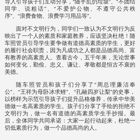
导入引导孩子们互动分享，“随手乱扔垃圾”、“不团结
同学、说粗话”、“不爱护公物、不遵守公共秩
序”、“浪费食物、浪费学习用品等”。
面对不文明行为，同学们一致认为不文明行为反
映出了一个人的素质和家庭教养，应该坚决杜绝！随
车照管员引导学生要争做有道德高素质的学生，更好
的履行社会职责，因为凡成功之人都是品德高尚、富
有教养的高素质人。查看古今，五千年来，无论世事
如何变化，勤俭、忠义、谦让、孝敬都是恒古不衰的
美德。
随车照管员和孩子们分享了“周总理廉洁奉
公”、“王祥为母卧冰求鲤”、“孔融四岁让梨”的史事，
以榜样为示范引导孩子们提升品格修养，传承中华美
德做一名高素质的学生。孩子们分享了手绘的拒绝不
文明行为，做一名有道德的高素质学生手抄报。最
后，全体同学共同承诺：大家一起行动起来，杜绝一
切低素质行为，做一个品德高尚的人。