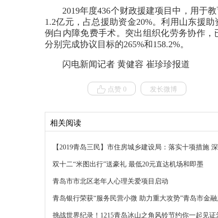
2019年度436个财政援建项目中，用
1.2亿元，占总援助资金20%。利用山东援
例白内障免费手术。突出组织化劳务协作，已
分别完成协议目标的265%和158.2%。
闪电新闻记者 黄健容 崔珍珍报道
点赞 0
发长微博
相关阅读
【2019青岛三民】市住房城乡建设局：落实十项措施 
双十二“米图出行”送豪礼 最低20元直达机场和即墨
青岛市市北区老年人心理关爱项目启动
青岛银行荣获“服务民营小微 助力重大攻势”青岛市金
挑战世界纪录！1215青岛冰山之角风铃节约你一起见证