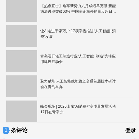
【热点直击】造车新势力六月成绩单亮眼 新能
源渗透率突破63% 中国车企海外销量反超日本
新能源汽车概念高开上行
让AI走进千家万户 17项举措推进“人工智能+消
费”发展
青岛召开轻工制造行业“人工智能+制造”先锋应
用建设启动会
聚力赋能 人工智能赋能轨道交通首届技术研讨
会在青岛举办
峰会现场 | 2026山东“AI消费+”高质量发展活动
17日在青举办
条评论
0
登录