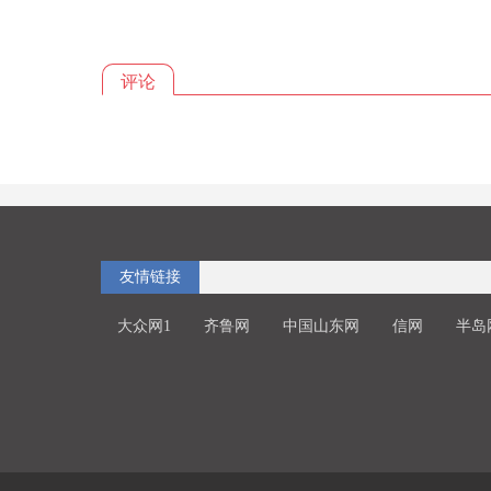
评论
友情链接
大众网1
齐鲁网
中国山东网
信网
半岛