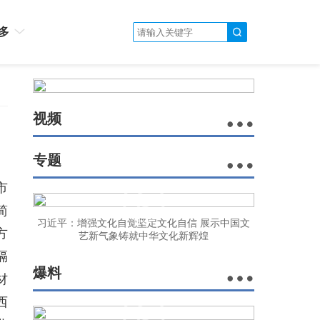
多
视频
专题
市
简
习近平：增强文化自觉坚定文化自信 展示中国文
方
艺新气象铸就中华文化新辉煌
隔
爆料
材
西