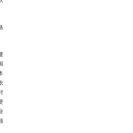
认
路
建
国
本
依
对
硬
业
领