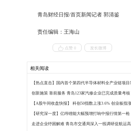
青岛财经日报/首页新闻记者 郭清鉴
责任编辑：王海山
点赞 0
发长微博
相关阅读
【热点直击】国内首个第四代半导体材料全产业链项目签
创新施策 靠前服务 青岛123家汽修企业已完成质量考核
【A股午间收盘快报】 科创50指数上涨3.6% 创业板指涨
【研究深一度】亿纬锂能大幅预增打响中报行情第一枪
走进企业纾困解难 青岛市交通局深入一线调研促航运