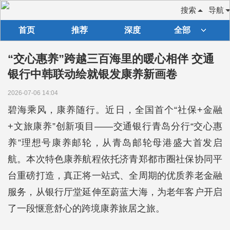
搜索
导航
首页
推荐
深度
全部
“交心惠养”跨越三百海里的暖心相伴 交通
银行中韩联动绘就银发康养新画卷
2026-07-06 14:04
碧海乘风，康养随行。近日，全国首个“社保+金融
+文旅康养”创新项目——交通银行青岛分行“交心惠
养”理想号康养邮轮，从青岛邮轮母港盛大首发启
航。本次特色康养航程依托济青郑都市圈社保协同平
台重磅打造，真正将一站式、全周期的优质养老金融
服务，从银行厅堂延伸至蔚蓝大海，为老年客户开启
了一段惬意舒心的跨境康养旅居之旅。