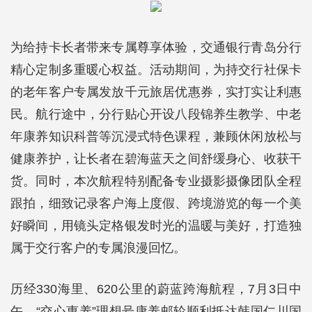
为给持卡长者带来专属尊享体验，交通银行青岛分行
精心定制多重暖心权益。活动期间，为持交行社保卡
的老年客户专属发放千元旅居优惠券，实打实让利惠
民。航行途中，分行贴心开设八段锦养生教学、中老
年康养知识科普等沉浸式特色课程，兼顾休闲放松与
健康养护，让长者在碧海蓝天之间舒缓身心、收获干
货。同时，本次航程特别配备专业摄影摄像团队全程
跟拍，细致记录客户海上度假、跨境游览的每一个美
好瞬间，用镜头定格银发时光的温暖与美好，打造独
属于交行客户的专属浪漫回忆。
历经330海里、620公里的蔚蓝跨海航程，7月3日中
午，“交心惠养”理想号康养邮轮顺利抵达韩国仁川国