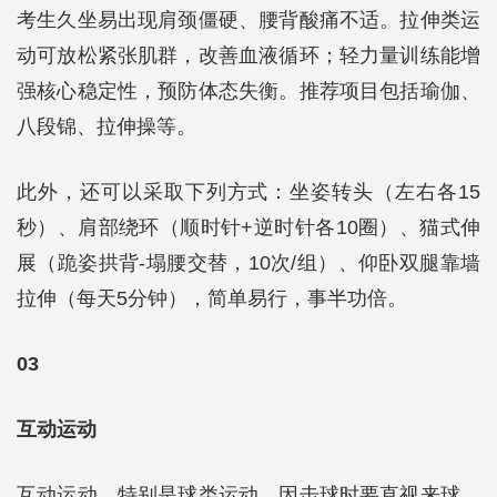
考生久坐易出现肩颈僵硬、腰背酸痛不适。拉伸类运
动可放松紧张肌群，改善血液循环；轻力量训练能增
强核心稳定性，预防体态失衡。推荐项目包括瑜伽、
八段锦、拉伸操等。
此外，还可以采取下列方式：坐姿转头（左右各15
秒）、肩部绕环（顺时针+逆时针各10圈）、猫式伸
展（跪姿拱背-塌腰交替，10次/组）、仰卧双腿靠墙
拉伸（每天5分钟），简单易行，事半功倍。
03
互动运动
互动运动，特别是球类运动，因击球时要直视来球，