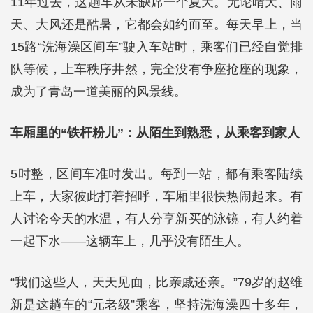
11年过去，这趟车从未缺席一个夏天。无论晴天、雨
天、大风还是酷暑，它都会如约而至。每天早上，当
15路“洗海澡区间车”驶入车站时，乘客们已经自觉排
队等候，上车秩序井然，完全没有争座抢座的现象，
成为了青岛一道美丽的风景线。
车厢里的“铁杆粉儿”：从陌生到熟悉，从乘客到家人
5时整，区间车准时发出。每到一站，都有乘客陆续
上车，大家彼此打着招呼，车厢里很快热闹起来。有
人讨论今天的水温，有人分享新买的泳镜，有人约着
一起下水——这辆车上，几乎没有陌生人。
“我们这些人，天天见面，比亲戚还亲。”79岁的赵维
新是这趟车的“元老级”乘客，坚持洗海澡四十多年，