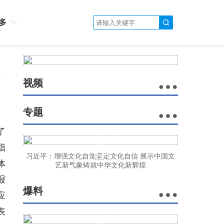
多
视频
专题
了
指
习近平：增强文化自觉坚定文化自信 展示中国文
体
艺新气象铸就中华文化新辉煌
报
爆料
应
表