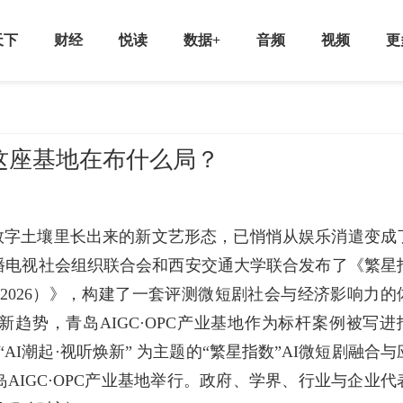
天下
财经
悦读
数据+
音频
视频
更
这座基地在布什么局？
数字土壤里长出来的新文艺形态，已悄悄从娱乐消遣变成
播电视社会组织联合会和西安交通大学联合发布了《繁星
2026）》，构建了一套评测微短剧社会与经济影响力的
业新趋势，青岛AIGC·OPC产业基地作为标杆案例被写进
AI潮起·视听焕新” 为主题的“繁星指数”AI微短剧融合与
AIGC·OPC产业基地举行。政府、学界、行业与企业代