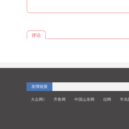
评论
友情链接
大众网1
齐鲁网
中国山东网
信网
半岛