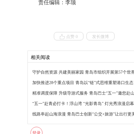
责任编辑：李颉
点赞 0
发长微博
相关阅读
守护自然资源 共建美丽家园 青岛市组织开展第57个世
加快推进28个重点项目 青岛以“链”式思维重塑港口生态
精准调度保障 升级导游式服务 青岛巴士“五一”邀您赴
“五一”赴青必打卡！浮山湾 “光影青岛” 灯光秀浪漫启幕
线路串起山海浪漫 青岛巴士创新“公交+旅游”让出行更
登录