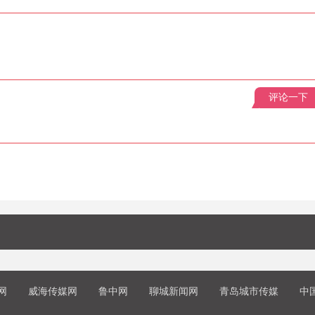
评论一下
网
威海传媒网
鲁中网
聊城新闻网
青岛城市传媒
中