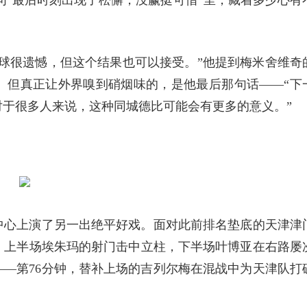
那句“最后时刻出现了松懈，没赢挺可惜”里，藏着多少心有
球很遗憾，但这个结果也可以接受。”他提到梅米舍维奇
。但真正让外界嗅到硝烟味的，是他最后那句话——“下
于很多人来说，这种同城德比可能会有更多的意义。”
中心上演了另一出绝平好戏。面对此前排名垫底的天津津
：上半场埃朱玛的射门击中立柱，下半场叶博亚在右路屡
—第76分钟，替补上场的吉列尔梅在混战中为天津队打