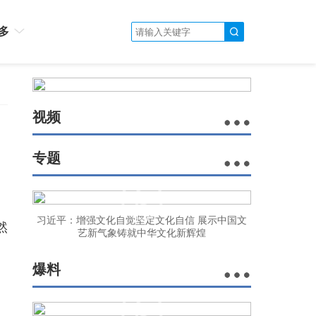
多
视频
专题
习近平：增强文化自觉坚定文化自信 展示中国文
然
艺新气象铸就中华文化新辉煌
爆料