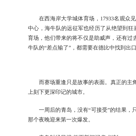
在西海岸大学城体育场，17933名观
中心，海牛队的远征军也经历了从绝望到狂喜
育场，他们带来的将不仅是助威声，还有过去
牛队的“差点输了”，都需要在德比中找到出
而赛场重逢只是故事的表面。真正的主
上刻下更深印记的城市。
一周后的青岛，没有“可接受”的结果，
那个夜晚迎来第一次爆发。