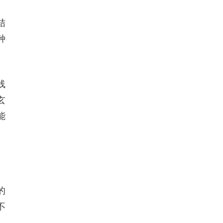
结
种
线
玄
能
的
不