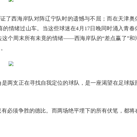
众见证了西海岸队对阵辽宁队时的遗憾与不屈；而在天津奥
的情绪过山车。当这些球迷在4月17日晚同时涌入青春
这个周末所有未竟的情绪——西海岸队的“差点赢了”和
口。
角是两支正在寻找自我定位的球队，是一座渴望在足球版
只有必须争胜的德比。而两场绝平埋下的所有伏笔，都将