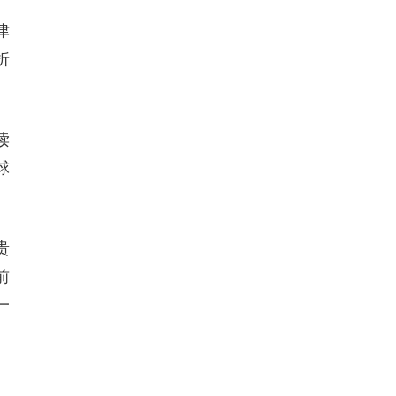
津
折
读
球
贵
前
一