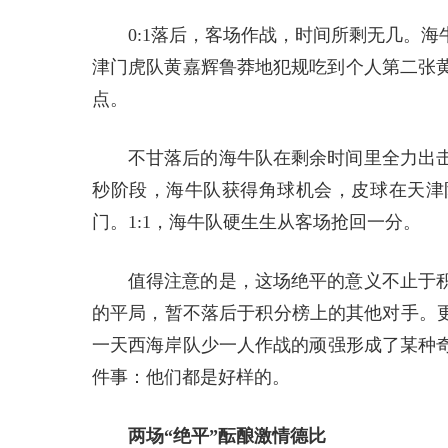
0:1落后，客场作战，时间所剩无几。
津门虎队黄嘉辉鲁莽地犯规吃到个人第二张
点。
不甘落后的海牛队在剩余时间里全力出击
秒阶段，海牛队获得角球机会，皮球在天津
门。1:1，海牛队硬生生从客场抢回一分。
值得注意的是，这场绝平的意义不止于
的平局，暂不落后于积分榜上的其他对手。更
一天西海岸队少一人作战的顽强形成了某种
件事：他们都是好样的。
两场“绝平”酝酿激情德比