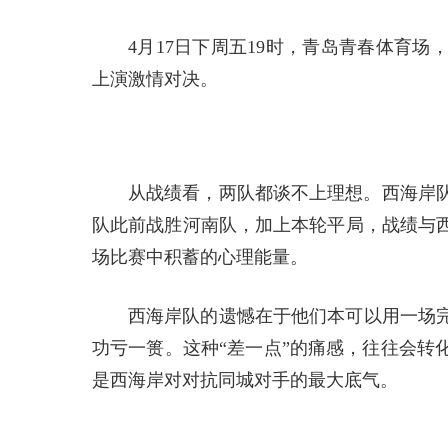
4月17日下周五19时，青岛青春体育
上演激情对决。
从战绩看，两队都谈不上理想。西海岸队
队此前战胜河南队，加上本轮平局，战绩与
场比赛中积蓄的心理能量。
西海岸队的遗憾在于他们本可以用一场
功亏一篑。这种“差一点”的痛感，往往会转
是西海岸对对抗同城对手的最大底气。