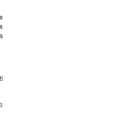
体
体
海
图
在