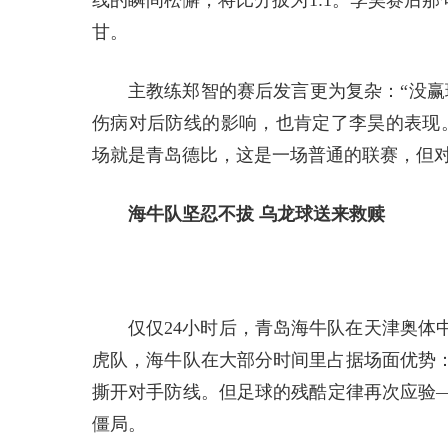
线的瞬间松懈，将比分扳为1:1。李昊赛后
甘。
主教练郑智的赛后发言更为复杂：“没赢
伤病对后防线的影响，也肯定了李昊的表现
场就是青岛德比，这是一场普通的联赛，但对
海牛队坚忍不拔 乌龙球送来救赎
仅仅24小时后，青岛海牛队在天津奥体
虎队，海牛队在大部分时间里占据场面优势
撕开对手防线。但足球的残酷定律再次应验—
僵局。