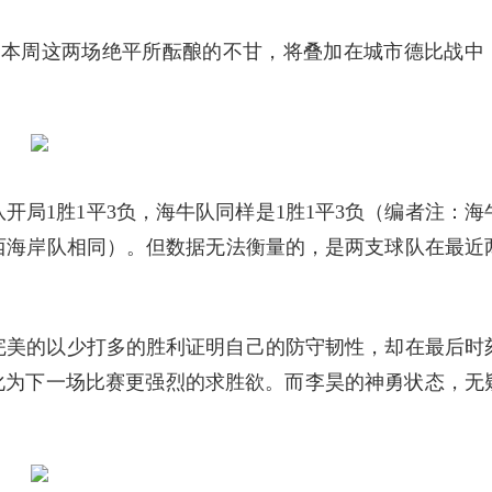
场，本周这两场绝平所酝酿的不甘，将叠加在城市德比战中
开局1胜1平3负，海牛队同样是1胜1平3负（编者注：海
西海岸队相同）。但数据无法衡量的，是两支球队在最近
完美的以少打多的胜利证明自己的防守韧性，却在最后时
化为下一场比赛更强烈的求胜欲。而李昊的神勇状态，无