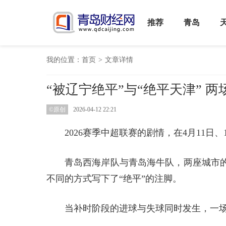
推荐
青岛
我的位置：
首页
>
文章详情
“被辽宁绝平”与“绝平天津” 
©原创
2026-04-12 22:21
2026赛季中超联赛的剧情，在4月11日
青岛西海岸队与青岛海牛队，两座城市的
不同的方式写下了“绝平”的注脚。
当补时阶段的进球与失球同时发生，一