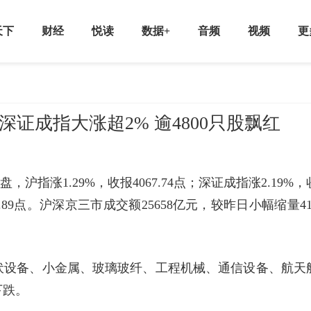
天下
财经
悦读
数据+
音频
视频
更
深证成指大涨超2% 逾4800只股飘红
沪指涨1.29%，收报4067.74点；深证成指涨2.19%，
324.89点。沪深京三市成交额25658亿元，较昨日小幅缩量41
伏设备、小金属、玻璃玻纤、工程机械、通信设备、航天
下跌。