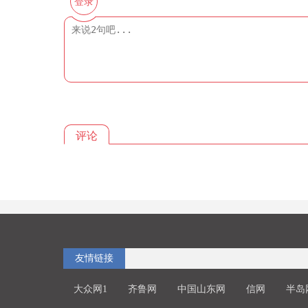
登录
评论
友情链接
大众网1
齐鲁网
中国山东网
信网
半岛