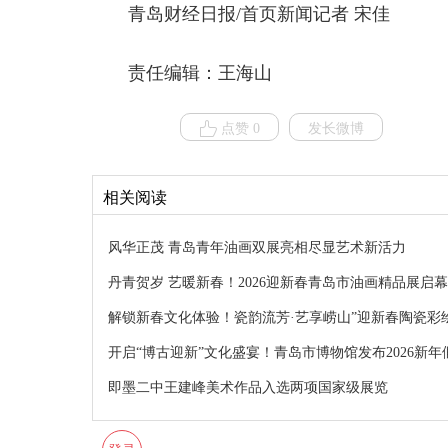
青岛财经日报/首页新闻记者 宋佳
责任编辑：王海山
点赞 0
发长微博
相关阅读
风华正茂 青岛青年油画双展亮相尽显艺术新活力
丹青贺岁 艺暖新春！2026迎新春青岛市油画精品展启幕
解锁新春文化体验！瓷韵流芳·艺享崂山”迎新春陶瓷彩
开启“博古迎新”文化盛宴！青岛市博物馆发布2026新年
即墨二中王建峰美术作品入选两项国家级展览