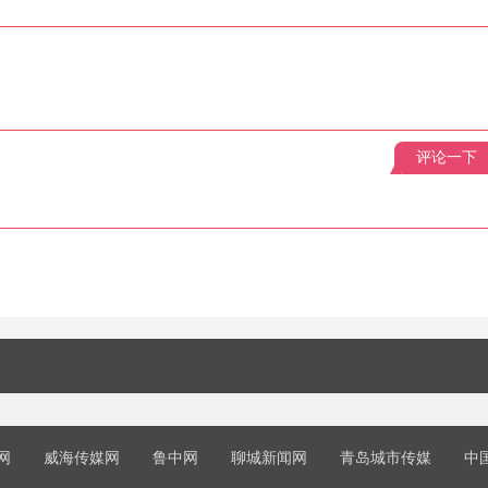
评论一下
网
威海传媒网
鲁中网
聊城新闻网
青岛城市传媒
中