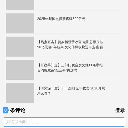
2025年我国电影票房破500亿元
【热点直击】贺岁档强势收官 电影总票房破
50亿元创8年新高 文化传媒板块逆市走强 百纳
千成20%涨停
【开盘早知道】三部门联合发文推11条举措
促消费政策“组合拳”再加码
【研究深一度】十一连阳 全年收官 2026开局
怎么看？
条评论
0
登录
来说两句吧。。。