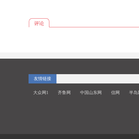
评论
友情链接
大众网1
齐鲁网
中国山东网
信网
半岛