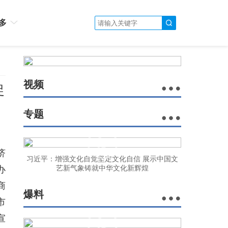
多
视频
促
专题
济
习近平：增强文化自觉坚定文化自信 展示中国文
办
艺新气象铸就中华文化新辉煌
商
爆料
市
宣