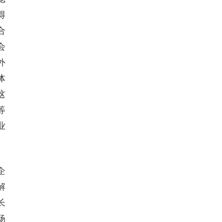
得
合
会
外
体
这
等
业
企
解
长
杨