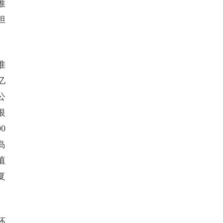
推
担
准
亿
公
银
0
岛
值
复
环