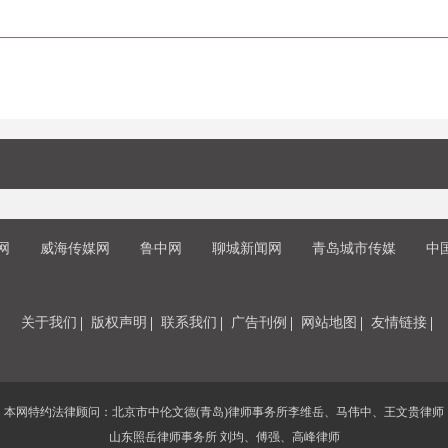
网
威海传媒网
鲁中网
聊城新闻网
青岛城市传媒
中
关于我们
版权声明
联系我们
广告刊例
网站地图
友情链接
本网特约法律顾问：北京市中伦文德(青岛)律师事务所李维岳、马伟中、王文贵律师
山东照岳律师事务所 刘均、傅强、高峰律师