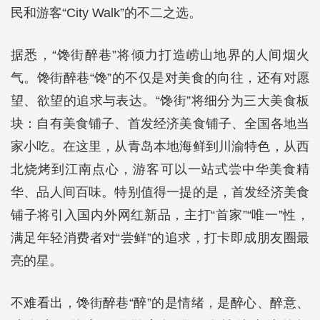
民和游客“City Walk”的不二之选。
据悉，“馋街醉巷”将倾力打造崂山地界的人间烟火
气。馋街醉巷“馋”的不仅是对美食的向往，还有对愿
望、欲望的追求与表达。“馋街”将细分为三大美食板
块：自有美食铺子、首发经济美食铺子、全国各地当
家小吃。在这里，从青岛本地海鲜到川渝特色，从西
北烧烤到江南点心，游客可以一站式尝中华美食精
华、品人间百味。特别值得一提的是，首发经济美食
铺子将引入国内外网红新品，主打“首家”“唯一”性，
满足年轻消费者对“尝鲜”的追求，打卡即成朋友圈最
亮的星。
不难看出，馋街醉巷“醉”的是情绪，是醉心、醉意、