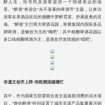
醉人生，给市民及游客提供一个情绪表达的场
景。“醉巷”将迎合“永不落幕的啤酒节”主题，让来访
游客在美酒品饮后的微醺中梦醉霓裳、舒展疲惫的灵
魂。 “醉巷”主打两大啤酒花园，将聚集国内国际多品
牌啤酒，是畅饮为主的“嗨吧”；其中精酿啤酒花园以
多口味精酿啤酒为主，是酒友抒发情感的“唱吧”。
非遗文创齐上阵 传统潮流碰撞忙
其中，作为国家五部委联合发文提振新消费的试水项
目，“馋街醉巷”特别设置了城市非遗产品集聚展示销