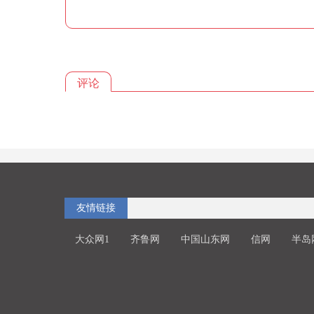
评论
友情链接
大众网1
齐鲁网
中国山东网
信网
半岛