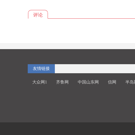
评论
友情链接
大众网1
齐鲁网
中国山东网
信网
半岛