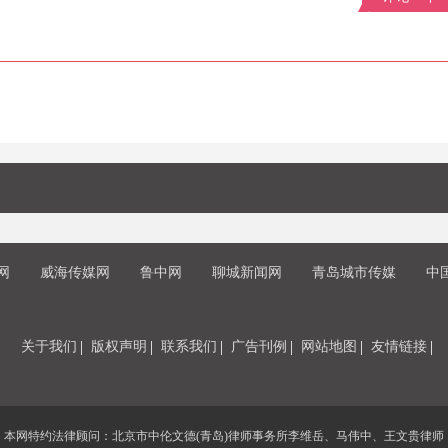
网
威海传媒网
鲁中网
聊城新闻网
青岛城市传媒
中
关于我们
版权声明
联系我们
广告刊例
网站地图
友情链接
本网特约法律顾问：北京市中伦文德(青岛)律师事务所李维岳、马伟中、王文贵律师