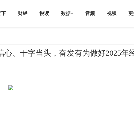
天下
财经
悦读
数据+
音频
视频
更
信心、干字当头，奋发有为做好2025年