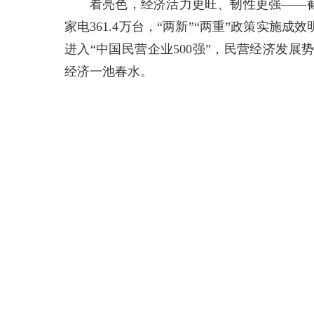
看亮色，经济活力更旺、韧性更强——截至
家电361.4万台，“两新”“两重”政策实施成效
进入“中国民营企业500强”，民营经济发
经济一池春水。
事实雄辩地证明——不负重托、不负期待
走出一条经济上扬曲线的山东，扬起的不仅
干在前，才能走在前；走在前，才能挑
未来荣景。
好成绩强信心，是感恩奋进干出来的。
2024年，习近平总书记亲临山东视察
求，都承载着新的内涵，标定新的坐标，进