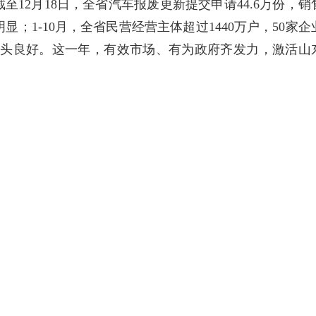
12月18日，全省汽车报废更新提交申请44.6万份，销
明显；1-10月，全省民营经营主体超过1440万户，50家企
展势头良好。这一年，有效市场、有为政府齐发力，激活山
，山东干出了“走在前”的样子，干出了“挑大梁”的担当
是指标和数据，更是优势和底气，预期和信心。
大梁。实干，本身就能营造向上氛围，塑强正向预期，创
，赋予山东“走在前、挑大梁”的重大使命。其中每一项具体
一步明确了山东下一步发展的工作重点。