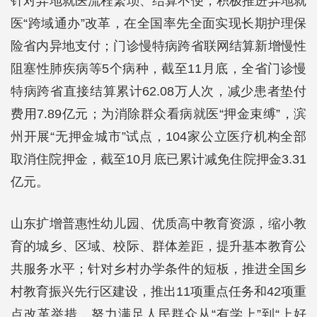
针对异地就医流程繁琐、结算不便，积极推进异地就
医“跨域通办”改革，在全国率先全面实现长期护理保
险省内异地支付；门诊慢特病跨省联网结算新增慢性
阻塞性肺疾病等5个病种，截至11月底，全省门诊慢
特病跨省直接结算累计62.08万人次，减少患者垫付
费用7.89亿元；为消除群众看病就医“押金束缚”，滨
州开展“无押金城市”试点，104家公立医疗机构全部
取消住院押金，截至10月底已累计减免住院押金3.31
亿元。
山东扩增普惠性幼儿园、优质高中教育资源，缩小教
育的城乡、区域、校际、群体差距，提升基本教育公
共服务水平；针对乡村办学条件的短板，推进全国乡
村教育振兴先行区建设，推出11项重点任务和42项重
点改革举措，努力满足人民群众从“有学上”到“上好