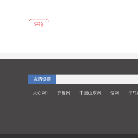
评论
友情链接
大众网1
齐鲁网
中国山东网
信网
半岛