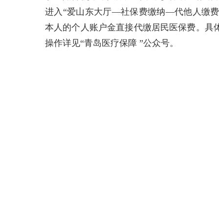
进入“爱山东大厅—社保费缴纳—代他人缴
本人的个人账户金直接代缴居民医保费。具体
操作详见“青岛医疗保障 ”公众号。
青岛财经日报/首页新闻记者 封满楼
责任编辑：王海山
点赞 0
发长微博
相关阅读
青岛市医保参保人数达934.1万人 比去年同期净增6.14
2024年前八月青岛医保短信服务数量居全省前列