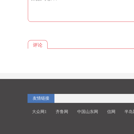
评论
友情链接
大众网1
齐鲁网
中国山东网
信网
半岛