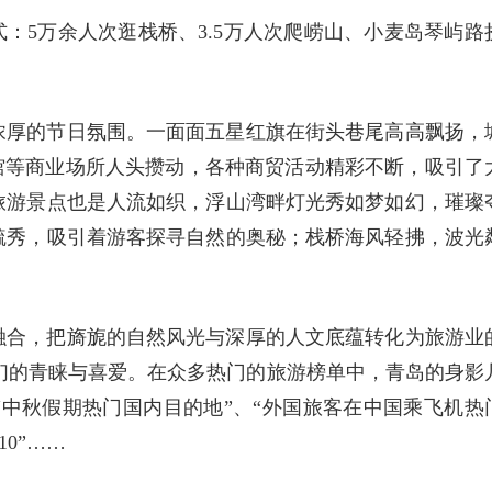
式：5万余人次逛栈桥、3.5万人次爬崂山、小麦岛琴屿路
浓厚的节日氛围。一面面五星红旗在街头巷尾高高飘扬，
馆等商业场所人头攒动，各种商贸活动精彩不断，吸引了
旅游景点也是人流如织，浮山湾畔灯光秀如梦如幻，璀璨
毓秀，吸引着游客探寻自然的奥秘；栈桥海风轻拂，波光
融合，把旖旎的自然风光与深厚的人文底蕴转化为旅游业
客们的青睐与喜爱。在众多热门的旅游榜单中，青岛的身影
中秋假期热门国内目的地”、“外国旅客在中国乘飞机热
10”……