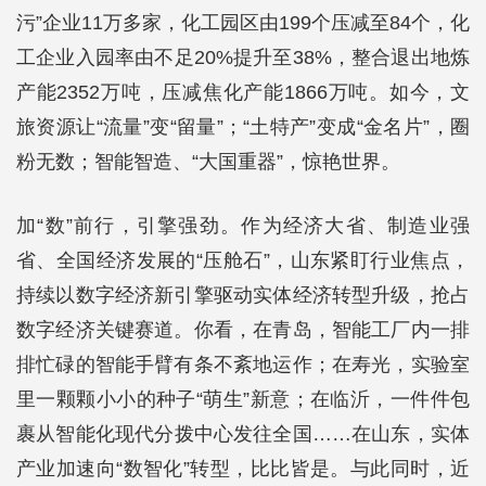
污”企业11万多家，化工园区由199个压减至84个，化
工企业入园率由不足20%提升至38%，整合退出地炼
产能2352万吨，压减焦化产能1866万吨。如今，文
旅资源让“流量”变“留量”；“土特产”变成“金名片”，圈
粉无数；智能智造、“大国重器”，惊艳世界。
加“数”前行，引擎强劲。作为经济大省、制造业强
省、全国经济发展的“压舱石”，山东紧盯行业焦点，
持续以数字经济新引擎驱动实体经济转型升级，抢占
数字经济关键赛道。你看，在青岛，智能工厂内一排
排忙碌的智能手臂有条不紊地运作；在寿光，实验室
里一颗颗小小的种子“萌生”新意；在临沂，一件件包
裹从智能化现代分拨中心发往全国……在山东，实体
产业加速向“数智化”转型，比比皆是。与此同时，近