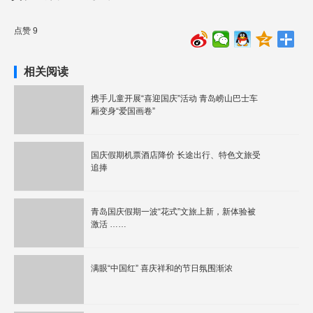
点赞 9
相关阅读
携手儿童开展“喜迎国庆”活动 青岛崂山巴士车
厢变身“爱国画卷”
国庆假期机票酒店降价 长途出行、特色文旅受
追捧
青岛国庆假期一波“花式”文旅上新，新体验被
激活 ……
满眼“中国红” 喜庆祥和的节日氛围渐浓