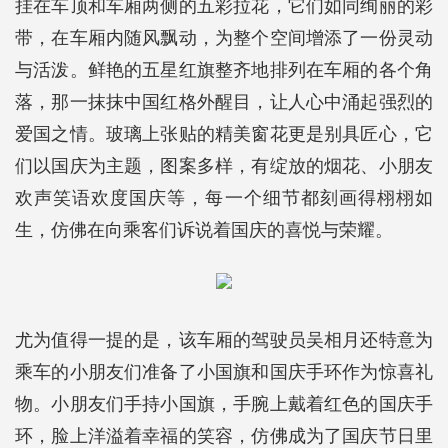
挂在车顶和车厢两侧的五彩拉花，它们如同绚丽的彩
带，在车厢内随风飘动，为整个空间增添了一份灵动
与活泼。鲜艳的五星红旗整齐地排列在车厢的各个角
落，那一抹抹中国红格外醒目，让人心中涌起强烈的
爱国之情。玻璃上张贴的精美窗花更是别具匠心，它
们以国庆为主题，图案多样，有绽放的烟花、小朋友
欢声笑语欢度国庆等，每一个细节都刻画得栩栩如
生，仿佛在向乘客们诉说着国庆的喜悦与荣耀。
尤为值得一提的是，该车厢的驾驶员吴相月还特意为
乘车的小朋友们准备了小国旗和国庆手环作为惊喜礼
物。小朋友们手持小国旗，手腕上戴着红色的国庆手
环，脸上洋溢着幸福的笑容，仿佛成为了国庆节日里