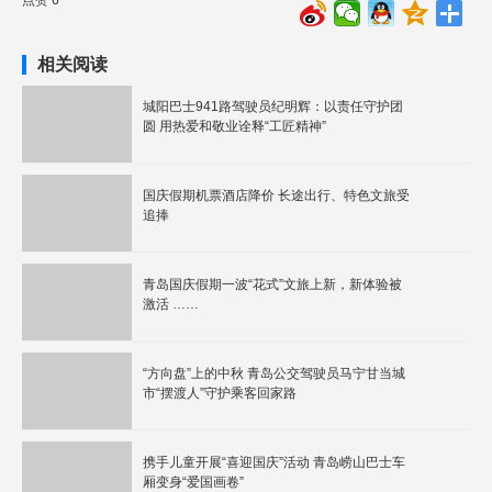
点赞 6
相关阅读
城阳巴士941路驾驶员纪明辉：以责任守护团
圆 用热爱和敬业诠释“工匠精神”
国庆假期机票酒店降价 长途出行、特色文旅受
追捧
青岛国庆假期一波“花式”文旅上新，新体验被
激活 ……
“方向盘”上的中秋 青岛公交驾驶员马宁甘当城
市“摆渡人”守护乘客回家路
携手儿童开展“喜迎国庆”活动 青岛崂山巴士车
厢变身“爱国画卷”