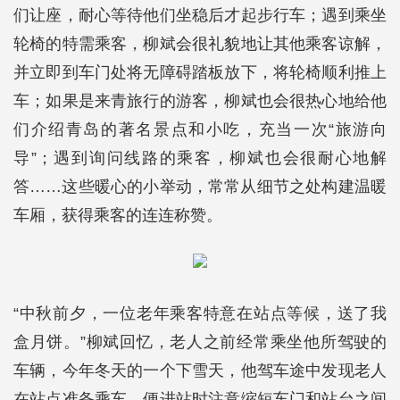
们让座，耐心等待他们坐稳后才起步行车；遇到乘坐
轮椅的特需乘客，柳斌会很礼貌地让其他乘客谅解，
并立即到车门处将无障碍踏板放下，将轮椅顺利推上
车；如果是来青旅行的游客，柳斌也会很热心地给他
们介绍青岛的著名景点和小吃，充当一次“旅游向
导”；遇到询问线路的乘客，柳斌也会很耐心地解
答……这些暖心的小举动，常常从细节之处构建温暖
车厢，获得乘客的连连称赞。
“中秋前夕，一位老年乘客特意在站点等候，送了我
盒月饼。”柳斌回忆，老人之前经常乘坐他所驾驶的
车辆，今年冬天的一个下雪天，他驾车途中发现老人
在站点准备乘车，便进站时注意缩短车门和站台之间