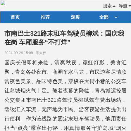
搜索
导航
首页
推荐
深度
全部
市南巴士321路末班车驾驶员柳斌：国庆我
在岗 车厢服务“不打烊”
2024-09-29 15:09
宋大伟
国庆长假即将来临，清爽秋夜，霓虹灯影，美食汇
聚，青岛各处夜市、商圈车水马龙，市民游客尽情欣
赏夜色美景、品味特色美，穿梭在大街小巷的公交车
让岛城烟火气十足。随着夜幕的降临，青岛城运控股
公交集团市南巴士321路驾驶员柳斌驾车驶出场站，
缓缓汇入车流，无声地为市民、游客夜游生活提供出
行便利。作为该线路的固定末班车驾驶员，他用责任
担当“点亮”乘客出行路，用真情服务守护岛城“烟火