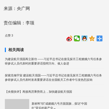
来源：央广网
责任编辑：李颉
点赞 3
相关阅读
为建设航天强国再立新功 ——习近平总书记在接见探月工程嫦娥六号任务参
研参试人员代表时的重要讲话指明方向、催人奋进
探索浩瀚宇宙 建设航天强国——习近平总书记在接见探月工程嫦娥六号任务
参研参试人员代表时发表重要讲话在全国航天工作者中引发热烈反响
【央视快评】再接再厉乘势而上，加快建设航天强国
新材料“织”成嫦娥六号月面国旗，探访“中国
红”背后的新产业→