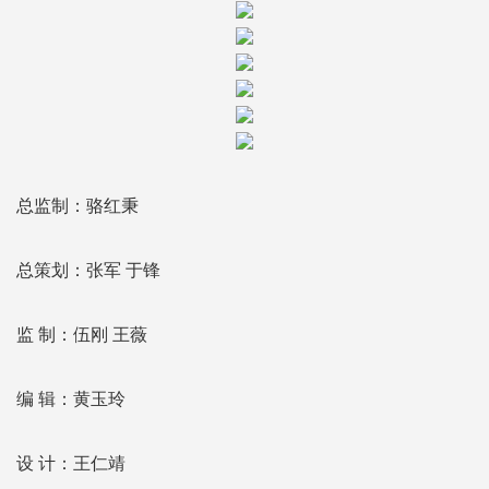
总监制：骆红秉
总策划：张军 于锋
监 制：伍刚 王薇
编 辑：黄玉玲
设 计：王仁靖