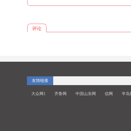
评论
友情链接
大众网1
齐鲁网
中国山东网
信网
半岛