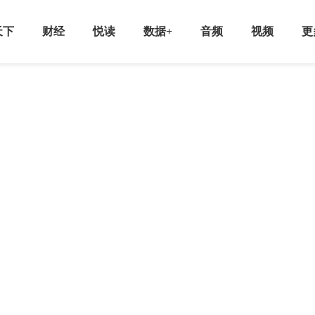
天下
财经
悦读
数据+
音频
视频
更