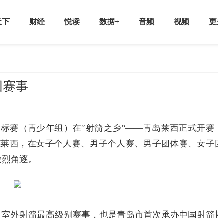
天下
财经
悦读
数据+
音频
视频
更
国赛事
射箭锦标赛（青少年组）在“射箭之乡”——青岛莱西正式开赛
齐聚莱西，在女子个人赛、男子个人赛、男子团体赛、女子
激烈角逐。
组室外射箭最高级别赛事，也是青岛市首次承办中国射箭