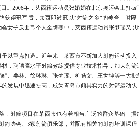
目。2008年，莱西籍运动员张娟娟在北京奥运会上打破
牌获得冠军后，莱西即被冠以“射箭之乡”的美誉。时隔
运动会女子反曲弓个人金牌赛中，莱西籍运动员张梦瑶又以
目予以重点打造。近年来，莱西市不断加大射箭运动投入
器材，聘请高水平射箭教练提供专业技术指导，加大射箭
娟娟、姜林、徐琳琳、张梦瑶、柳皓文、王世坤等一大批
年的发展中迅速提高，成为青岛市颇具实力的射箭运动队
荼，射箭项目在莱西市也有着相当广泛的群众基础。据
射箭协会、3家射箭俱乐部，并配有相关的射箭培训课程
。