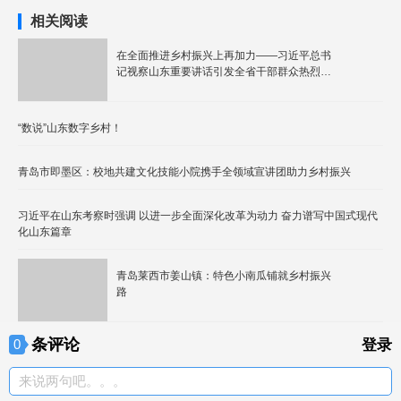
相关阅读
在全面推进乡村振兴上再加力——习近平总书
记视察山东重要讲话引发全省干部群众热烈反
响
“数说”山东数字乡村！
青岛市即墨区：校地共建文化技能小院携手全领域宣讲团助力乡村振兴
习近平在山东考察时强调 以进一步全面深化改革为动力 奋力谱写中国式现代
化山东篇章
青岛莱西市姜山镇：特色小南瓜铺就乡村振兴
路
条评论
0
登录
来说两句吧。。。