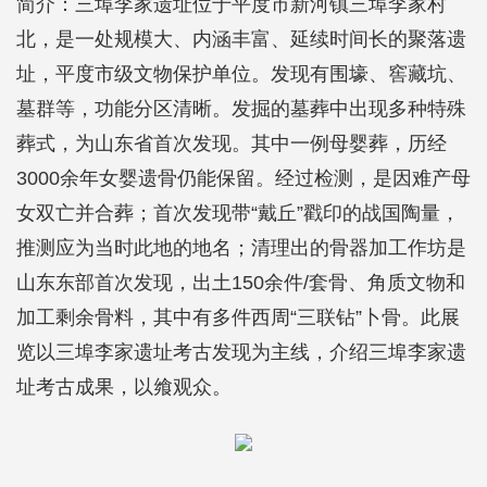
简介：三埠李家遗址位于平度市新河镇三埠李家村
北，是一处规模大、内涵丰富、延续时间长的聚落遗
址，平度市级文物保护单位。发现有围壕、窖藏坑、
墓群等，功能分区清晰。发掘的墓葬中出现多种特殊
葬式，为山东省首次发现。其中一例母婴葬，历经
3000余年女婴遗骨仍能保留。经过检测，是因难产母
女双亡并合葬；首次发现带“戴丘”戳印的战国陶量，
推测应为当时此地的地名；清理出的骨器加工作坊是
山东东部首次发现，出土150余件/套骨、角质文物和
加工剩余骨料，其中有多件西周“三联钻”卜骨。此展
览以三埠李家遗址考古发现为主线，介绍三埠李家遗
址考古成果，以飨观众。