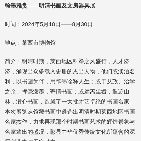
翰墨雅赏——明清书画及文房器具展
时间：2024年5月18日——8月30日
地点：莱西市博物馆
简介：明清时期，莱西地区科举之风盛行，人才济
济，涌现出众多载入史册的杰出人物，他们或淡泊名
利，以书画为伴，用笔墨诠释人生；或于从政、治学
之余，挥毫泼墨，寄情书画；或远离尘嚣，遁迹山
林，潜心书画，造就了一大批才艺卓绝的书画名家。
本次展览从馆藏书画中遴选出明清时期莱西地区书画
名家杰作，力求再现那个时期书画艺术的辉煌景象与
名家辈出的盛况，彰显中华优秀传统文化所蕴含的深