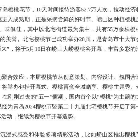
岛樱桃花节，10天时间接待游客52.7万人次，拉动经济
相继进入成熟期，正是采摘尝鲜的好时节。崂山区种植樱桃
、味俱佳，其中以北宅街道最为集中，共有55万余株樱
”的美誉。北宅樱桃节已成功举办28届，是青岛市十大节
而来”，将于5月10日在崂山大崂樱桃谷开幕，丰富多彩的
动聚合效应，本届樱桃节从创意策划、内容设计、氛围营
，将举办包括开幕式、樱桃盲盒全城赠享、樱桃主题秀、
在刚刚过去的“五一”假期，国内首个以“樱桃”为主题的
经为青岛2024樱桃节暨第二十九届北宅樱桃节开启了第
享活动，继续为樱桃节开幕造势。
将沉浸式感受和体验多项精彩活动，比如崂山区推出樱桃