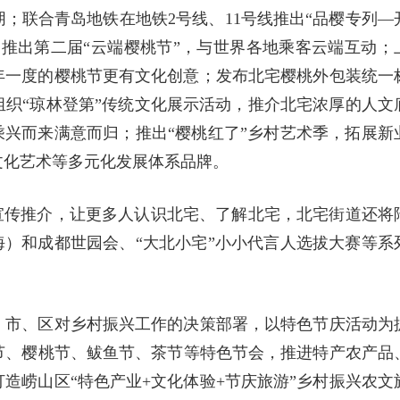
；联合青岛地铁在地铁2号线、11号线推出“品樱专列—
推出第二届“云端樱桃节”，与世界各地乘客云端互动；
一年一度的樱桃节更有文化创意；发布北宅樱桃外包装统一
织“琼林登第”传统文化展示活动，推介北宅浓厚的人文
乘兴而来满意而归；推出“樱桃红了”乡村艺术季，拓展新
文化艺术等多元化发展体系品牌。
宣传推介，让更多人认识北宅、了解北宅，北宅街道还将
海）和成都世园会、“大北小宅”小小代言人选拔大赛等系
、市、区对乡村振兴工作的决策部署，以特色节庆活动为
节、樱桃节、鲅鱼节、茶节等特色节会，推进特产农产品
造崂山区“特色产业+文化体验+节庆旅游”乡村振兴农文