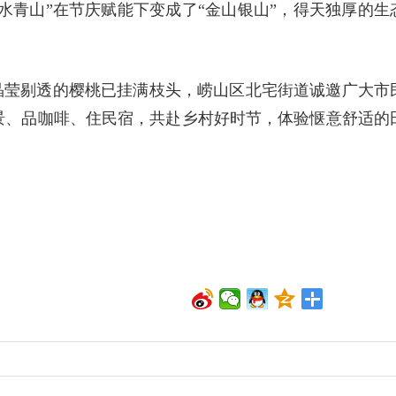
绿水青山”在节庆赋能下变成了“金山银山”，得天独厚的生
晶莹剔透的樱桃已挂满枝头，崂山区北宅街道诚邀广大市
景、品咖啡、住民宿，共赴乡村好时节，体验惬意舒适的