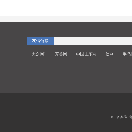
友情链接
大众网1
齐鲁网
中国山东网
信网
半岛
ICP备案号: 鲁I