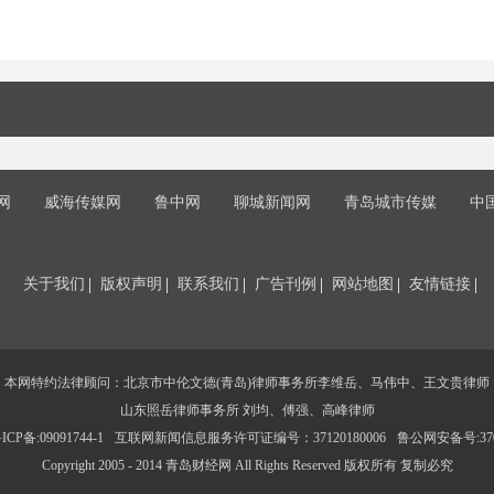
网
威海传媒网
鲁中网
聊城新闻网
青岛城市传媒
中
关于我们
版权声明
联系我们
广告刊例
网站地图
友情链接
本网特约法律顾问：北京市中伦文德(青岛)律师事务所李维岳、马伟中、王文贵律师
山东照岳律师事务所 刘均、傅强、高峰律师
CP备:09091744-1
互联网新闻信息服务许可证编号：37120180006
鲁公网安备号:3702
Copyright 2005 - 2014 青岛财经网 All Rights Reserved 版权所有 复制必究