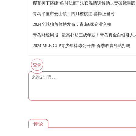
樱花树下搭建“临时法庭” 法官温情调解助夫妻破镜重圆
青岛平度市云山镇：四月樱桃红 尝鲜正当时
2024全球独角兽榜发布：青岛6家企业入榜
青岛财经周报 | 最高补贴三成年薪！青岛真金白银引人
2024 MLB CUP青少年棒球公开赛·春季赛青岛站打响
登录
评论