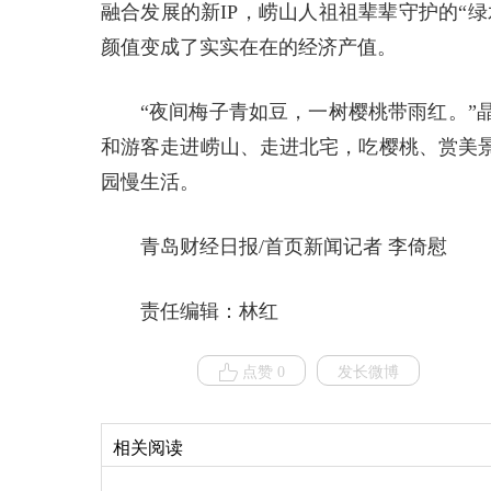
融合发展的新IP，崂山人祖祖辈辈守护的“
颜值变成了实实在在的经济产值。
“夜间梅子青如豆，一树樱桃带雨红。”
和游客走进崂山、走进北宅，吃樱桃、赏美
园慢生活。
青岛财经日报/首页新闻记者 李倚慰
责任编辑：林红
点赞 0
发长微博
相关阅读