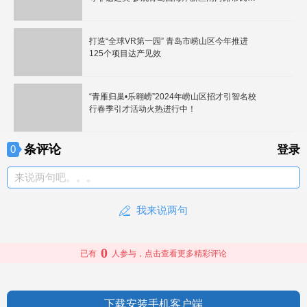
化中心
打造“全球VR第一园” 青岛市崂山区今年推进
125个项目达产见效
“青雁归巢•乐翱崂”2024年崂山区招才引智名校
行春季引才活动火热进行中！
条评论
0
登录
来说两句吧。。。
我来说两句
0
已有
人参与，点击查看更多精彩评论
下载安装手机客户端