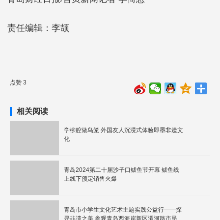
责任编辑：李颉
点赞 3
相关阅读
学柳腔做鸟笼 外国友人沉浸式体验即墨非遗文
化
青岛2024第二十届沙子口鲅鱼节开幕 鲅鱼线
上线下预定销售火爆
青岛市小学生文化艺术主题实践公益行——探
寻非遗之美 参观青岛西海岸新区渭河路市民文