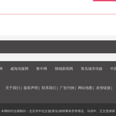
网
威海传媒网
鲁中网
聊城新闻网
青岛城市传媒
中
关于我们
版权声明
联系我们
广告刊例
网站地图
友情链接
本网特约法律顾问：北京市中伦文德(青岛)律师事务所李维岳、马伟中、王文贵律师