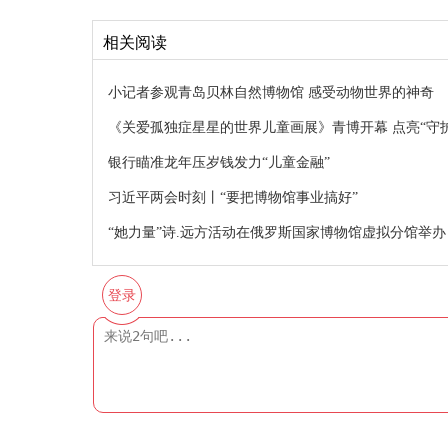
相关阅读
小记者参观青岛贝林自然博物馆 感受动物世界的神奇
《关爱孤独症星星的世界儿童画展》青博开幕 点亮“守
银行瞄准龙年压岁钱发力“儿童金融”
习近平两会时刻丨“要把博物馆事业搞好”
​“她力量”诗.远方活动在俄罗斯国家博物馆虚拟分馆举办
登录