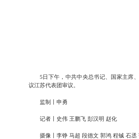
5日下午，中共中央总书记、国家主席
议江苏代表团审议。
监制丨申勇
记者丨史伟 王鹏飞 彭汉明 赵化
摄像丨李铮 马超 段德文 郭鸿 程铖 石丞