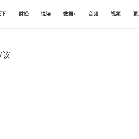
天下
财经
悦读
数据+
音频
视频
更
审议