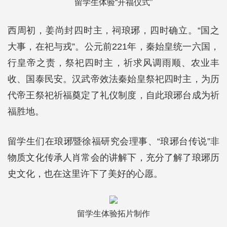
留学生体验“开福仪式”
西周初，姜尚封四时主，祠琅琊，四时确立。“国之
大事，在祀与戎”。公元前221年，秦始皇统一六国，
行皇帝之责，祭祀四时主，祈求风调雨顺、农业丰
收、国泰民安。汉武帝效法秦始皇祭祀四时主，为历
代帝王祭祀祈福奠定了礼仪制度，自此琅琊台成为祈
福胜地。
留学生们在琅琊暨徐福研究会理事、“琅琊台传说”非
物质文化传承人肖常会的讲解下，充分了解了琅琊历
史文化，也在这里许下了美好的心愿。
留学生体验拓片制作