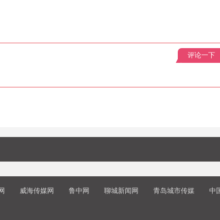
评论一下
网
威海传媒网
鲁中网
聊城新闻网
青岛城市传媒
中