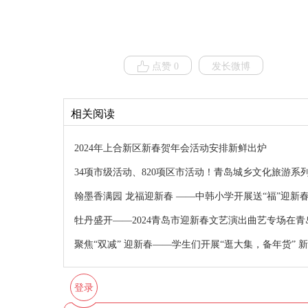
点赞 0
发长微博
相关阅读
2024年上合新区新春贺年会活动安排新鲜出炉
34项市级活动、820项区市活动！青岛城乡文化旅游系
翰墨香满园 龙福迎新春 ——中韩小学开展送“福”迎新
牡丹盛开——2024青岛市迎新春文艺演出曲艺专场在
聚焦“双减” 迎新春——学生们开展“逛大集，备年货” 
登录