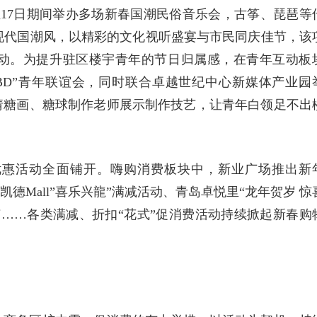
至17日期间举办多场新春国潮民俗音乐会，古筝、琵琶等
现代国潮风，以精彩的文化视听盛宴与市民同庆佳节，该
活动。为提升驻区楼宇青年的节日归属感，在青年互动板
BD”青年联谊会，同时联合卓越世纪中心新媒体产业园
请糖画、糖球制作老师展示制作技艺，让青年白领足不出
优惠活动全面铺开。嗨购消费板块中，新业广场推出新
凯德Mall”喜乐兴龍”满减活动、青岛卓悦里“龙年贺岁 惊
……各类满减、折扣“花式”促消费活动持续掀起新春购