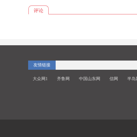
评论
友情链接
大众网1
齐鲁网
中国山东网
信网
半岛