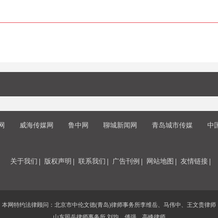
网
威海传媒网
鲁中网
聊城新闻网
青岛城市传媒
中
关于我们
版权声明
联系我们
广告刊例
网站地图
友情链接
本网特约法律顾问：北京市中伦文德(青岛)律师事务所李维岳、马伟中、王文贵律师
山东照岳律师事务所 刘均、傅强、高峰律师