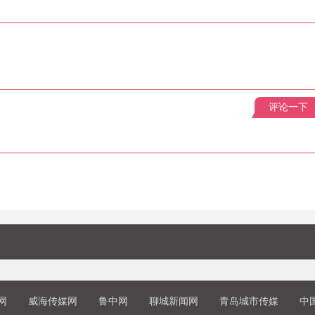
评论一下
网
威海传媒网
鲁中网
聊城新闻网
青岛城市传媒
中