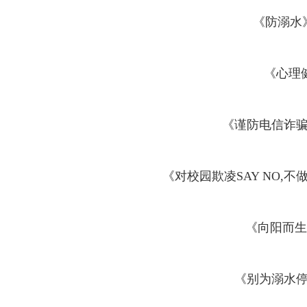
《防溺水
《心理
《谨防电信诈
《对校园欺凌SAY NO,不
《向阳而生
《别为溺水