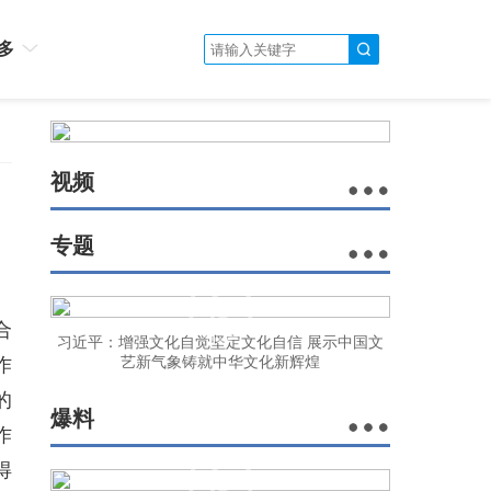
多
视频
专题
合
习近平：增强文化自觉坚定文化自信 展示中国文
作
艺新气象铸就中华文化新辉煌
的
爆料
作
得