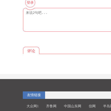
登录
评论
友情链接
大众网1
齐鲁网
中国山东网
信网
半岛