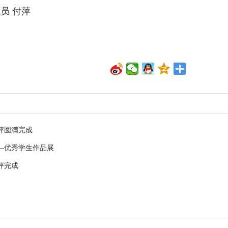
员 付萍
评圆满完成
—优秀学生作品展
评完成