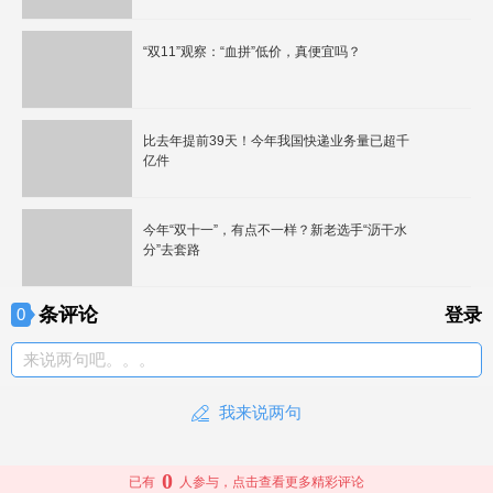
“双11”观察：“血拼”低价，真便宜吗？
比去年提前39天！今年我国快递业务量已超千
亿件
今年“双十一”，有点不一样？新老选手“沥干水
分”去套路
条评论
0
登录
来说两句吧。。。
我来说两句
0
已有
人参与，点击查看更多精彩评论