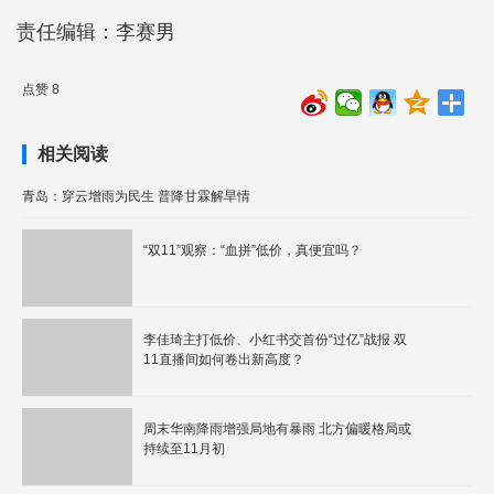
责任编辑：李赛男
点赞 8
相关阅读
青岛：穿云增雨为民生 普降甘霖解旱情
“双11”观察：“血拼”低价，真便宜吗？
李佳琦主打低价、小红书交首份“过亿”战报 双
11直播间如何卷出新高度？
周末华南降雨增强局地有暴雨 北方偏暖格局或
持续至11月初