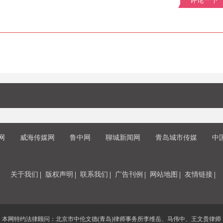
评论一下
网
威海传媒网
鲁中网
聊城新闻网
青岛城市传媒
中
关于我们
版权声明
联系我们
广告刊例
网站地图
友情链接
本网特约法律顾问：北京市中伦文德(青岛)律师事务所李维岳、马伟中、王文贵律师