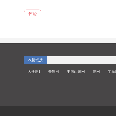
评论
友情链接
大众网1
齐鲁网
中国山东网
信网
半岛