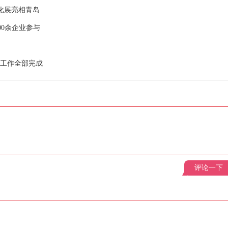
化展亮相青岛
00余企业参与
展工作全部完成
评论一下