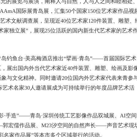
单元的展览与展演，阐释人与自然，人与人之间和睦相处
AAmA国际展青岛展，汇集50个国家150位艺术家作品视
度艺术文献调查展，呈现近40位艺术家120件装置、雕塑、
术家独立展”，展现25位活跃的国内新生代艺术家的艺术
岛钓鱼台·美高梅酒店推出“擘画·青岛”——首届国际艺术
区，展出国内外当代艺术家近40件装置、雕塑、绘画及影
象与文化精神。同时邀请20位国内外艺术家代表来青参
际艺术名家30人邀请展成为可持续举行的年度品牌艺术活
·手造”——青岛·深圳传统工艺影像作品双城展、AI空间
—郭宏儒作品展、M23汐空间的自然声长——声音艺术现
彩名家作品展”等本市多个区域举行的活动。