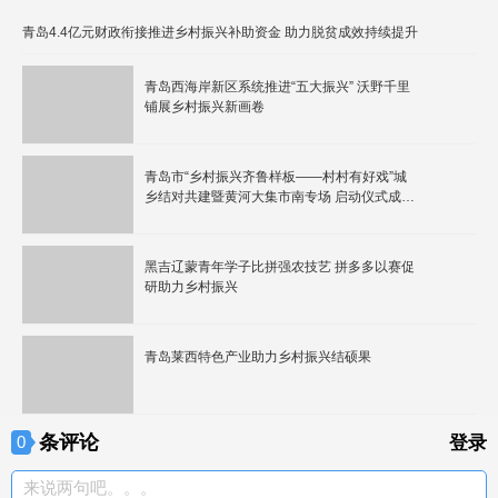
青岛4.4亿元财政衔接推进乡村振兴补助资金 助力脱贫成效持续提升
青岛西海岸新区系统推进“五大振兴” 沃野千里
铺展乡村振兴新画卷
青岛市“乡村振兴齐鲁样板——村村有好戏”城
乡结对共建暨黄河大集市南专场 启动仪式成功
举办
黑吉辽蒙青年学子比拼强农技艺 拼多多以赛促
研助力乡村振兴
青岛莱西特色产业助力乡村振兴结硕果
条评论
0
登录
来说两句吧。。。