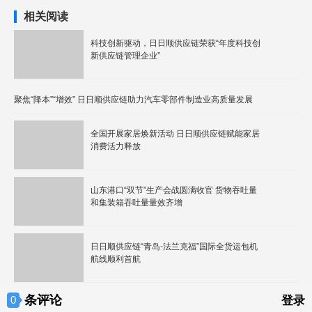
相关阅读
科技创新驱动，日日顺供应链荣获“年度科技创
新供应链管理企业”
聚焦“降本”“增效” 日日顺供应链助力汽车零部件制造业高质量发展
全国开展家居焕新活动 日日顺供应链赋能家居
消费活力释放
山东港口“双节”生产会战圆满收官 货物吞吐量
和集装箱吞吐量量效齐增
日日顺供应链“青岛-法兰克福”国际全货运包机
航线顺利首航
条评论
0
登录