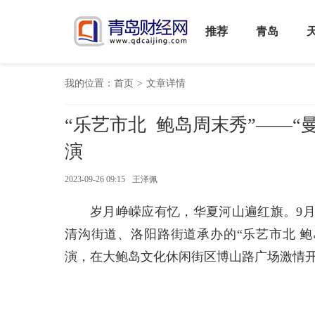
推荐
青岛
我的位置：
首页
>
文章详情
“乐艺市北 鲍岛周末秀”——“
演
2023-09-26 09:15
王泽佩
岁月峥嵘应有忆，华夏河山遍红旗。9月
清沟街道、洛阳路街道承办的“乐艺市北 鲍
演，在大鲍岛文化休闲街区博山路广场激情