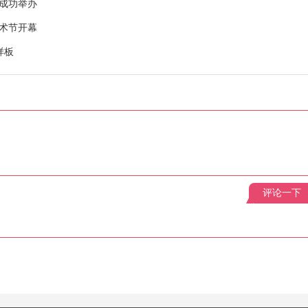
赛成功举办
艺术节开幕
样板
评论一下