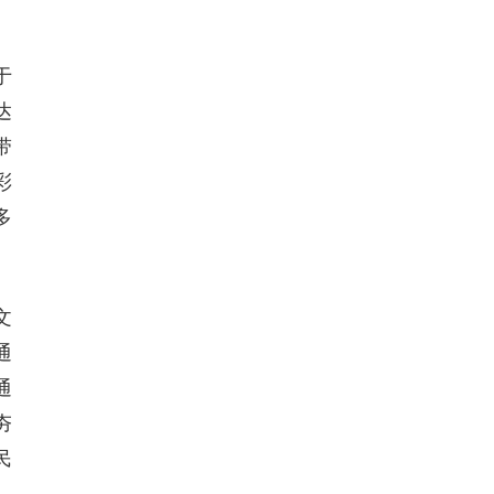
于
达
带
彩
多
文
通
通
夯
民