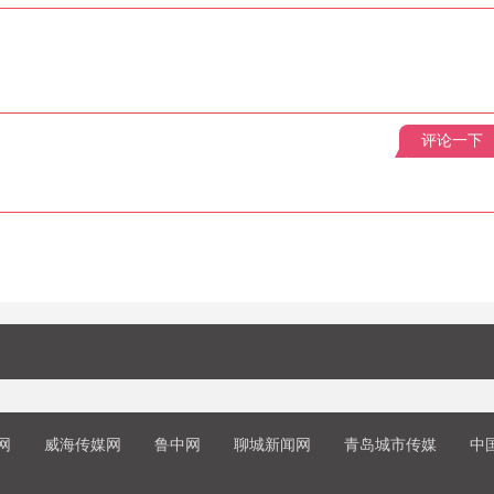
评论一下
网
威海传媒网
鲁中网
聊城新闻网
青岛城市传媒
中